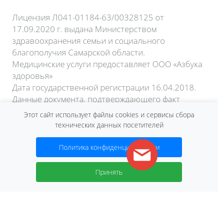
Лицензия Л041-01184-63/00328125 от
17.09.2020 г. выдана Министерством
здравоохранения семьи и социального
благополучия Самарской области.
Медицинские услуги предоставляет ООО «Азбука
здоровья»
Дата государственной регистрации 16.04.2018.
Данные документа, подтверждающего факт
внесения сведений о юридическом лице в
Этот сайт использует файлы cookies и сервисы сбора
Единый государственный реестр юридических
технических данных посетителей
лиц:
Лист записи ЕГРЮЛ форма №Р50007 от 15
Политика конфиденциальности
апреля 2020 года.
Договор оферты
Принять
2026 © Сеть клиник «Нева»