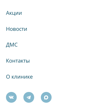
Акции
Новости
кспрессНева
ДМС
гия
Контакты
О клинике
Победы, 19А
ктября, 60