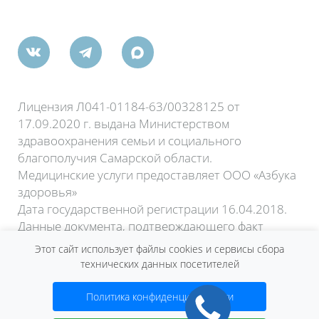
ктября, 60
Лицензия Л041-01184-63/00328125 от
17.09.2020 г. выдана Министерством
здравоохранения семьи и социального
благополучия Самарской области.
Медицинские услуги предоставляет ООО «Азбука
здоровья»
Дата государственной регистрации 16.04.2018.
Данные документа, подтверждающего факт
внесения сведений о юридическом лице в
Этот сайт использует файлы cookies и сервисы сбора
Единый государственный реестр юридических
технических данных посетителей
лиц:
Лист записи ЕГРЮЛ форма №Р50007 от 15
Политика конфиденциальности
апреля 2020 года.
Договор оферты