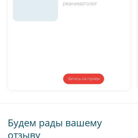
реаниматолог
Запись
на приём
Будем рады вашему
отзыву