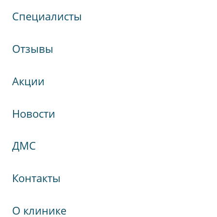
Специалисты
Отзывы
Акции
Новости
кспрессНева
ДМС
гия
Контакты
О клинике
Победы, 19А