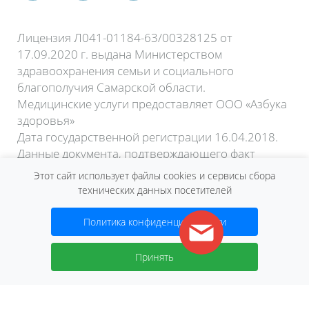
Лицензия Л041-01184-63/00328125 от
17.09.2020 г. выдана Министерством
здравоохранения семьи и социального
благополучия Самарской области.
Медицинские услуги предоставляет ООО «Азбука
здоровья»
Дата государственной регистрации 16.04.2018.
Данные документа, подтверждающего факт
внесения сведений о юридическом лице в
Этот сайт использует файлы cookies и сервисы сбора
Единый государственный реестр юридических
технических данных посетителей
лиц:
Лист записи ЕГРЮЛ форма №Р50007 от 15
Политика конфиденциальности
апреля 2020 года.
Договор оферты
Принять
2026 © Сеть клиник «Нева»