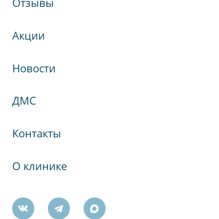
Отзывы
Акции
Новости
кспрессНева
ДМС
гия
Контакты
О клинике
Победы, 19А
ктября, 60