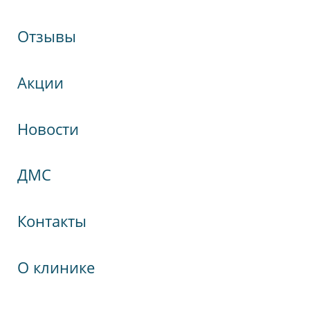
Отзывы
Отправить
Акции
Новости
кспрессНева
ДМС
гия
Контакты
О клинике
Победы, 19А
ктября, 60