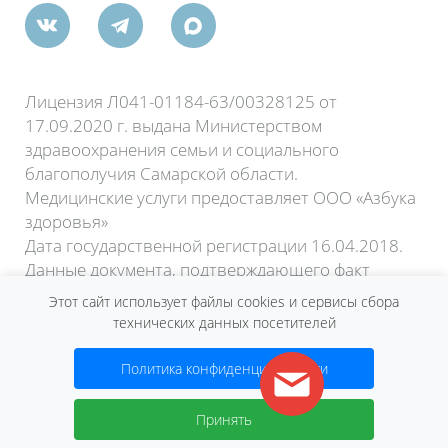
Лицензия Л041-01184-63/00328125 от
17.09.2020 г. выдана Министерством
здравоохранения семьи и социального
благополучия Самарской области.
Медицинские услуги предоставляет ООО «Азбука
здоровья»
Дата государственной регистрации 16.04.2018.
Данные документа, подтверждающего факт
внесения сведений о юридическом лице в
Этот сайт использует файлы cookies и сервисы сбора
Единый государственный реестр юридических
технических данных посетителей
лиц:
Лист записи ЕГРЮЛ форма №Р50007 от 15
Политика конфиденциальности
апреля 2020 года.
Договор оферты
Принять
2026 © Сеть клиник «Нева»