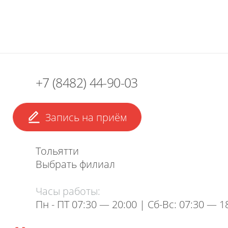
+7 (8482) 44-90-03
Запись на приём
Тольятти
Нажимая на кнопку, я даю согласие на обработку
Выбрать филиал
персональных данных
Часы работы:
Пн - ПТ 07:30 — 20:00 | Cб-Вс: 07:30 — 1
Отправить