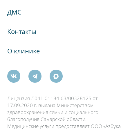
кспрессНева
ДМС
гия
Контакты
О клинике
Победы, 19А
ктября, 60
Лицензия Л041-01184-63/00328125 от
17.09.2020 г. выдана Министерством
здравоохранения семьи и социального
благополучия Самарской области.
Медицинские услуги предоставляет ООО «Азбука